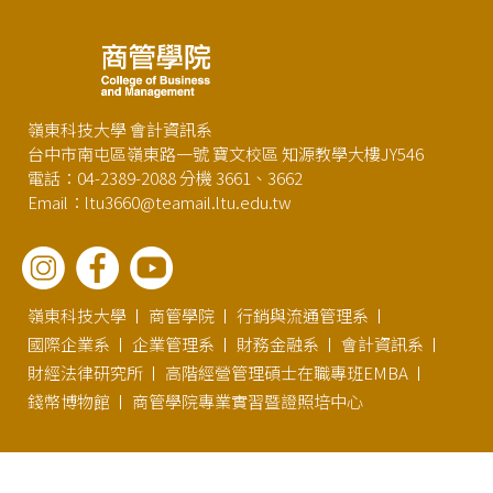
嶺東科技大學 會計資訊系
台中市南屯區嶺東路一號 寶文校區 知源教學大樓JY546
電話：04-2389-2088 分機 3661、3662
Email：ltu3660@teamail.ltu.edu.tw
嶺東科技大學
商管學院
行銷與流通管理系
國際企業系
企業管理系
財務金融系
會計資訊系
財經法律研究所
高階經營管理碩士在職專班EMBA
錢幣博物館
商管學院專業實習暨證照培中心