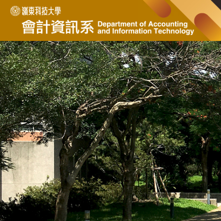
跳
到
主
要
內
容
區