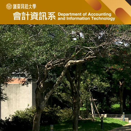
跳
到
主
要
內
容
區