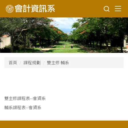
跳
到
主
要
內
容
區
首頁
課程規劃
雙主修 輔系
雙主修課程表--會資系
輔系課程表--會資系