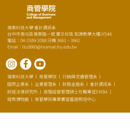
嶺東科技大學 會計資訊系
台中市南屯區嶺東路一號 寶文校區 知源教學大樓JY546
電話：04-2389-2088 分機 3661、3662
Email：ltu3660@teamail.ltu.edu.tw
嶺東科技大學
商管學院
行銷與流通管理系
國際企業系
企業管理系
財務金融系
會計資訊系
財經法律研究所
高階經營管理碩士在職專班EMBA
錢幣博物館
商管學院專業實習暨證照培中心