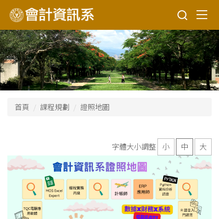
跳
到
主
要
內
容
區
首頁
課程規劃
證照地圖
字體大小調整
小
中
大