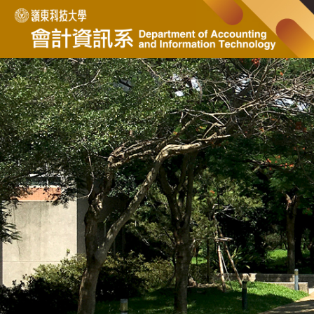
跳
到
主
要
內
容
區