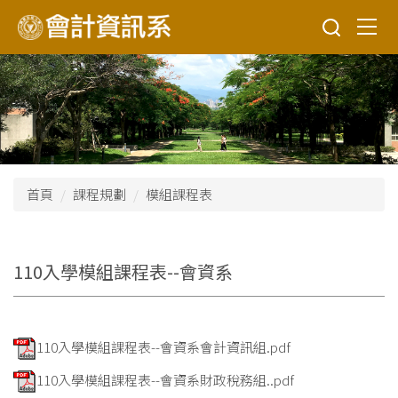
跳
到
主
要
內
容
區
首頁
課程規劃
模組課程表
110入學模組課程表--會資系
110入學模組課程表--會資系會計資訊組.pdf
110入學模組課程表--會資系財政稅務組..pdf