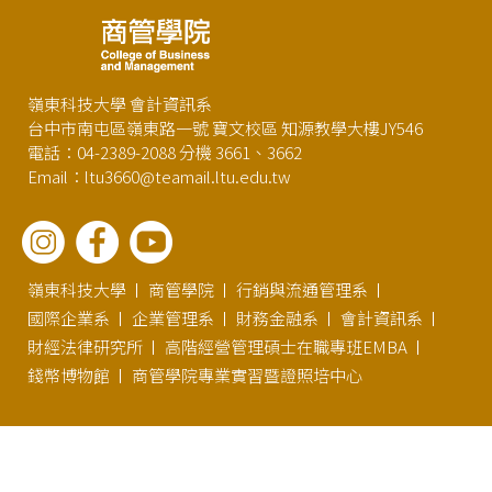
嶺東科技大學 會計資訊系
台中市南屯區嶺東路一號 寶文校區 知源教學大樓JY546
電話：04-2389-2088 分機 3661、3662
Email：ltu3660@teamail.ltu.edu.tw
嶺東科技大學
商管學院
行銷與流通管理系
國際企業系
企業管理系
財務金融系
會計資訊系
財經法律研究所
高階經營管理碩士在職專班EMBA
錢幣博物館
商管學院專業實習暨證照培中心