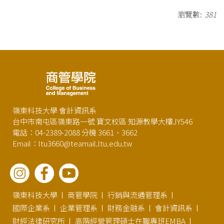
瀏覽數:
381
嶺東科技大學 會計資訊系
台中市南屯區嶺東路一號 寶文校區 知源教學大樓JY546
電話：04-2389-2088 分機 3661、3662
Email：ltu3660@teamail.ltu.edu.tw
嶺東科技大學
商管學院
行銷與流通管理系
國際企業系
企業管理系
財務金融系
會計資訊系
財經法律研究所
高階經營管理碩士在職專班EMBA