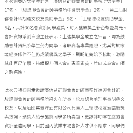
本次頒發的獎學金計有「廣信益群聯合會計師事務所獎學金」
17名、「駿達聯合會計師事務所中會獎學金」2名、「第二屆財
務會計科胡耀文校友獎助學金」5名、「王瑞聰校友獎助學金」
6名，共計30名會資系同學獲獎，每人獲頒獎金新台幣壹萬元。
會計資訊系劉自強主任表示：上述獎學金成立之宗旨，均為鼓
勵會計資訊系學生努力向學、考取高階專業證照，尤其對於家
境經濟條件不佳仍成績優異之學子，期盼能夠給予協助，激勵
其能百尺竿頭、持續提升個人會計專業素養，並向成為會計師
之路邁進。
此次典禮很榮幸邀請廣信益群聯合會計師事務許進興會計師、
駿達聯合會計師事務所梁火在所長、校友總會前理事長胡耀文
校友、以及酒國英豪洋酒有限公司負責人王瑞聰校友蒞臨頒獎
與致詞，頒獎人給予獲獎同學多所嘉勉，更諄諄叮嚀在座的會
資系全體同學，目前國內就業市場會計人才供不應求，同學們