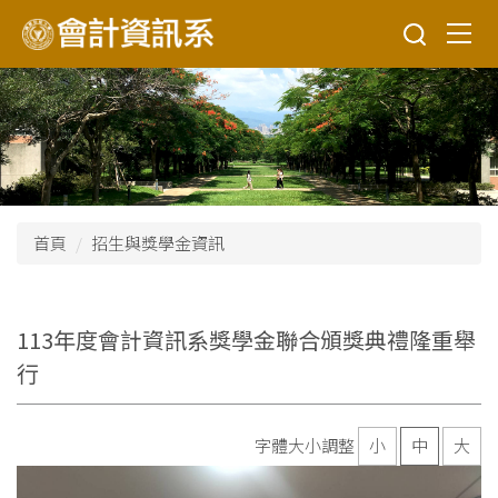
跳
到
主
要
內
容
區
首頁
招生與獎學金資訊
113年度會計資訊系獎學金聯合頒獎典禮隆重舉
行
字體大小調整
小
中
大