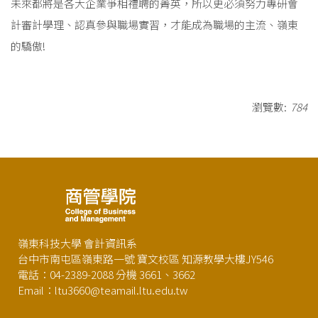
未來都將是各大企業爭相禮聘的菁英，所以更必須努力專研會
計審計學理、認真參與職場實習，才能成為職場的主流、嶺東
的驕傲!
瀏覽數:
784
嶺東科技大學 會計資訊系
台中市南屯區嶺東路一號 寶文校區 知源教學大樓JY546
電話：04-2389-2088 分機 3661、3662
Email：ltu3660@teamail.ltu.edu.tw