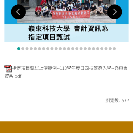
指定項目甄試上傳範例--113學年度日四技甄選入學--嶺東會
資系.pdf
瀏覽數:
514