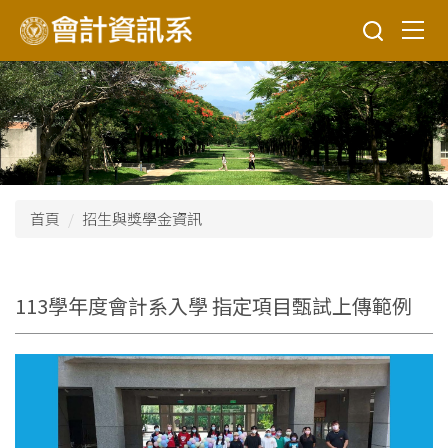
跳
到
主
要
內
容
區
首頁
招生與獎學金資訊
113學年度會計系入學 指定項目甄試上傳範例