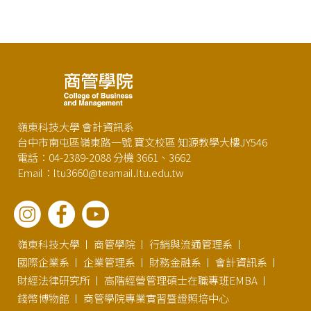
嶺東科技大學 會計資訊系
台中市南屯區嶺東路一號 寶文校區 知源教學大樓JY546
電話：04-2389-2088 分機 3661、3662
Email：ltu3660@teamail.ltu.edu.tw
嶺東科技大學
商管學院
行銷與流通管理系
國際企業系
企業管理系
財務金融系
會計資訊系
財經法律研究所
高階經營管理碩士在職專班EMBA
錢幣博物館
商管學院專業實習暨證照培中心