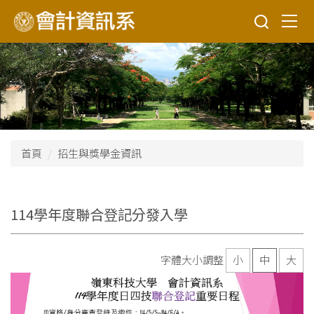
跳
到
主
要
內
容
區
首頁
招生與獎學金資訊
114學年度聯合登記分發入學
字體大小調整
小
中
大