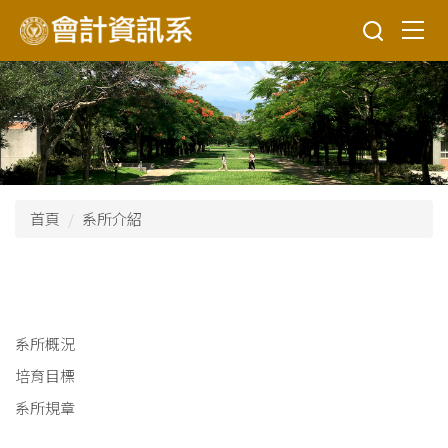
跳
到
主
要
內
容
區
首頁
系所介紹
系所概況
培育目標
系所規章