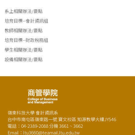
系上相關辦法/要點
培育目標--會計資訊組
教師相關辦法/要點
培育目標--財政稅務組
學生相關辦法/要點
設備相關辦法/要點
嶺東科技大學 會計資訊系
台中市南屯區嶺東路一號 寶文校區 知源教學大樓JY546
電話：04-2389-2088 分機 3661、3662
Email：ltu3660@teamail.ltu.edu.tw