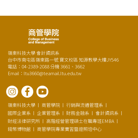
嶺東科技大學 會計資訊系
台中市南屯區嶺東路一號 寶文校區 知源教學大樓JY546
電話：04-2389-2088 分機 3661、3662
Email：ltu3660@teamail.ltu.edu.tw
嶺東科技大學
商管學院
行銷與流通管理系
國際企業系
企業管理系
財務金融系
會計資訊系
財經法律研究所
高階經營管理碩士在職專班EMBA
錢幣博物館
商管學院專業實習暨證照培中心