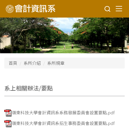
跳
到
主
要
內
容
區
首頁
系所介紹
系所規章
系上相關辦法/要點
嶺東科技大學會計資訊系系務發展委員會設置要點.pdf
嶺東科技大學會計資訊系招生事務委員會設置要點.pdf