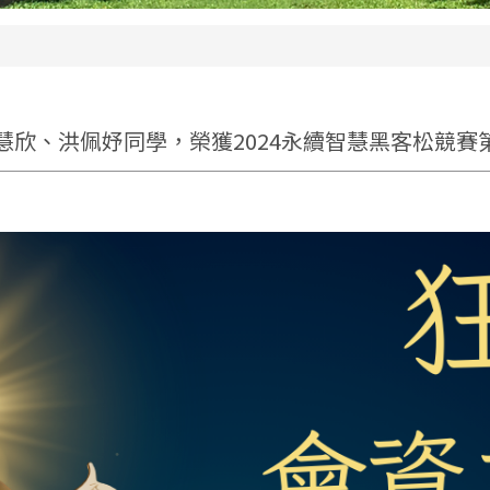
慧欣、洪佩妤同學，榮獲2024永續智慧黑客松競賽