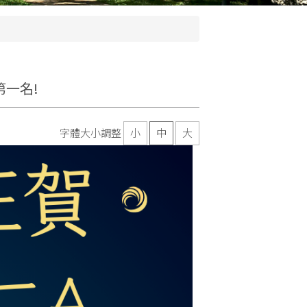
第一名!
字體大小調整
小
中
大