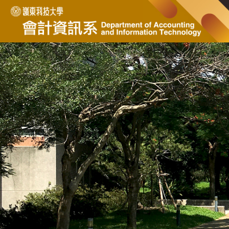
跳
到
主
要
內
容
區