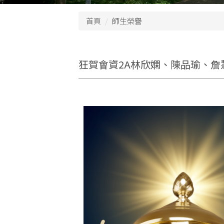
首頁
師生榮譽
狂賀會資2A林欣嫻、陳品瑜、詹