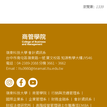
瀏覽數:
1339
嶺東科技大學 會計資訊系
台中市南屯區嶺東路一號 寶文校區 知源教學大樓JY546
電話：04-2389-2088 分機 3661、3662
Email：ltu3660@teamail.ltu.edu.tw
嶺東科技大學
商管學院
行銷與流通管理系
國際企業系
企業管理系
財務金融系
會計資訊系
財經法律研究所
高階經營管理碩士在職專班EMBA