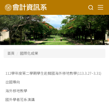
跳
到
主
要
內
容
區
首頁
國際化成果
112學年度第二學期學生赴韓國海外移地教學(113.3.27~3.31)
出國導向
海外移地教學
國外學者蒞系演講