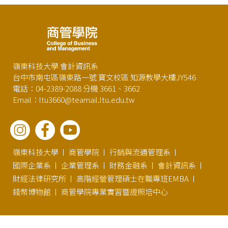
嶺東科技大學 會計資訊系
台中市南屯區嶺東路一號 寶文校區 知源教學大樓JY546
電話：04-2389-2088 分機 3661、3662
Email：ltu3660@teamail.ltu.edu.tw
嶺東科技大學
商管學院
行銷與流通管理系
國際企業系
企業管理系
財務金融系
會計資訊系
財經法律研究所
高階經營管理碩士在職專班EMBA
錢幣博物館
商管學院專業實習暨證照培中心